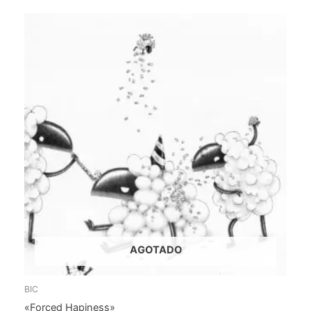
AGOTADO
BIC
«Forced Hapiness»