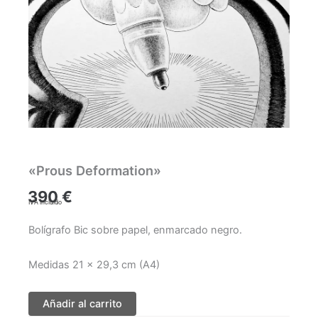
«Prous Deformation»
390
€
IVA incluido
Bolígrafo Bic sobre papel, enmarcado negro.
Medidas 21 x 29,3 cm (A4)
Añadir al carrito