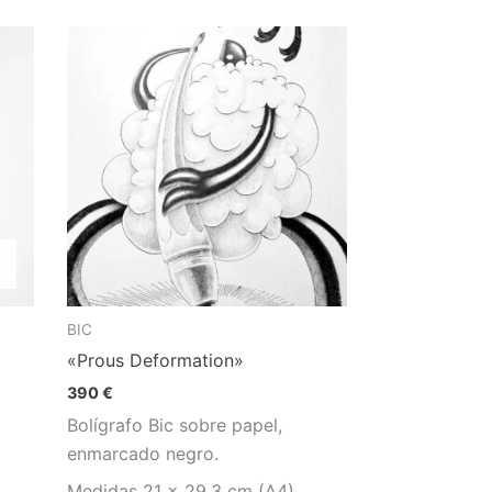
BIC
«Prous Deformation»
390
€
Bolígrafo Bic sobre papel,
enmarcado negro.
Medidas 21 x 29,3 cm (A4)