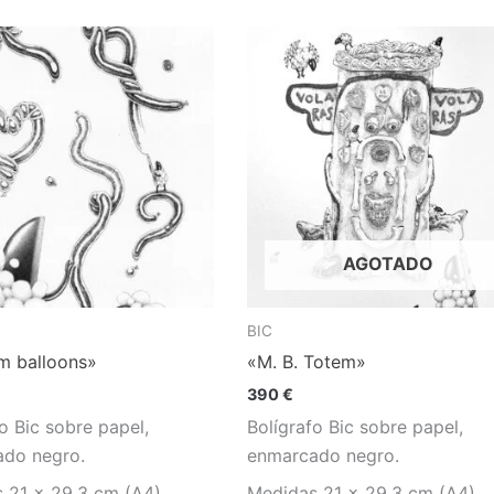
AGOTADO
BIC
m balloons»
«M. B. Totem»
390
€
o Bic sobre papel,
Bolígrafo Bic sobre papel,
do negro.
enmarcado negro.
 21 x 29,3 cm (A4)
Medidas 21 x 29,3 cm (A4)