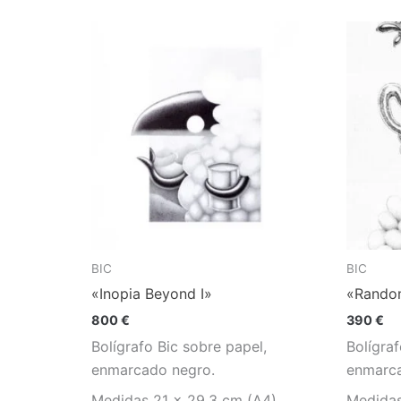
BIC
BIC
«Inopia Beyond I»
«Rando
800
€
390
€
Bolígrafo Bic sobre papel,
Bolígraf
enmarcado negro.
enmarca
Medidas 21 x 29,3 cm (A4)
Medidas