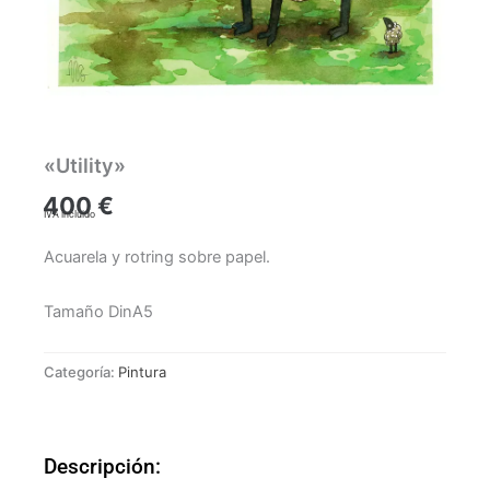
«Utility»
400
€
IVA incluido
Acuarela y rotring sobre papel.
Tamaño DinA5
Categoría:
Pintura
Descripción: