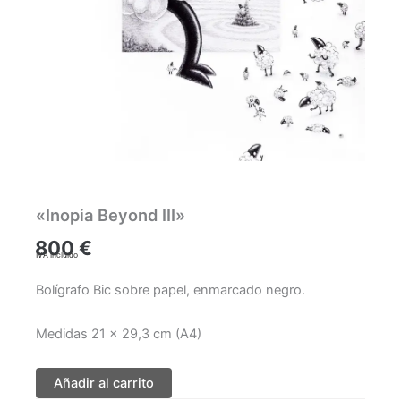
«Inopia Beyond III»
800
€
IVA incluido
Bolígrafo Bic sobre papel, enmarcado negro.
Medidas 21 x 29,3 cm (A4)
Añadir al carrito