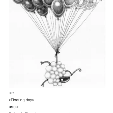
BIC
«Floating day»
390
€