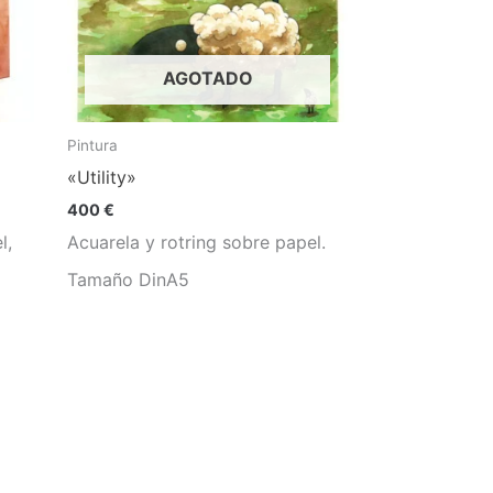
AGOTADO
Pintura
«Utility»
400
€
l,
Acuarela y rotring sobre papel.
Tamaño DinA5