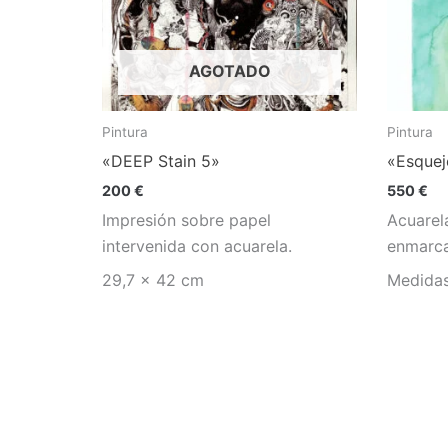
AGOTADO
Pintura
Pintura
«DEEP Stain 5»
«Esquej
200
€
550
€
Impresión sobre papel
Acuarela
intervenida con acuarela.
enmarca
29,7 x 42 cm
Medida